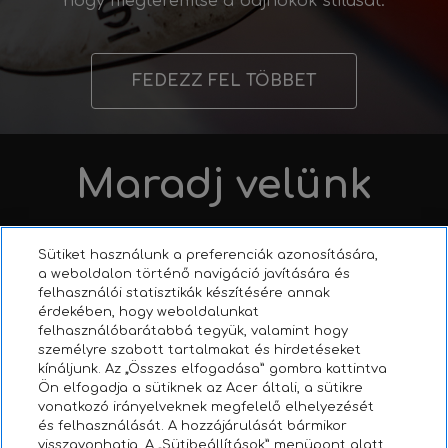
hogy megteremtse a bajnokok stílusát.
FEDEZZ FEL TÖBBET
Maradj velünk
Kövess minket és soha ne hagyd ki az aktualitásokat
Sütiket használunk a preferenciák azonosítására,
a weboldalon történő navigáció javítására és
felhasználói statisztikák készítésére annak
érdekében, hogy weboldalunkat
felhasználóbarátabbá tegyük, valamint hogy
személyre szabott tartalmakat és hirdetéseket
kínáljunk. Az „Összes elfogadása” gombra kattintva
Ön elfogadja a sütiknek az Acer általi, a sütikre
vonatkozó irányelveknek megfelelő elhelyezését
és felhasználását. A hozzájárulását bármikor
visszavonhatja. A „Sütibeállítások” menüpont alatt