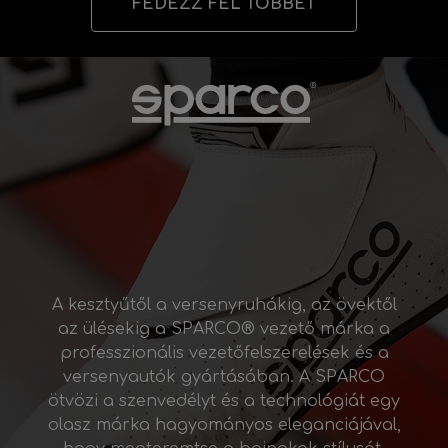
FEDEZZ FEL TÖBBET
A kesztyűtől a versenyruhákig, az övektől
az ülésekig a SPARCO® vezető márka a
professzionális vezetőfelszerelések és a
versenyautók gyártásában. A SPARCO
ötvözi a szenvedélyt és a technológiát egy
olasz márka hagyományos eleganciájával,