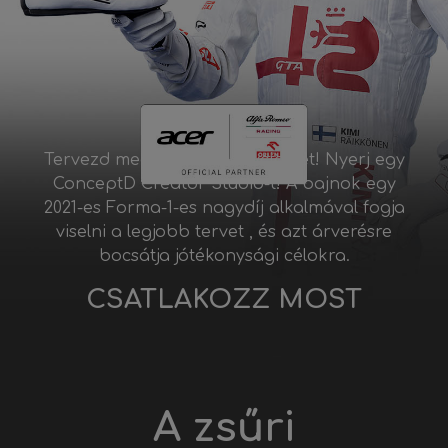
Tervezd meg Kimi versenycipőjét! Nyerj egy
ConceptD Creator Studio-t! A bajnok egy
2021-es Forma-1-es nagydíj alkalmával fogja
viselni a legjobb tervet , és azt árverésre
bocsátja jótékonysági célokra.
CSATLAKOZZ MOST
A zsűri